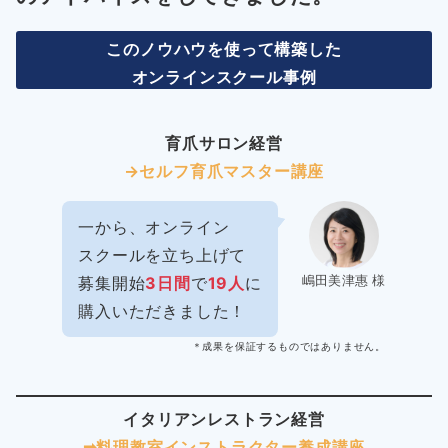
このノウハウを使って構築した
オンラインスクール事例
育爪サロン経営
→セルフ育爪マスター講座
一から、オンライン
スクールを立ち上げて
嶋田美津惠 様
募集開始
3日間
で
19人
に
購入いただきました！
＊成果を保証するものではありません。
イタリアンレストラン経営
➡︎料理教室インストラクター
養成講座