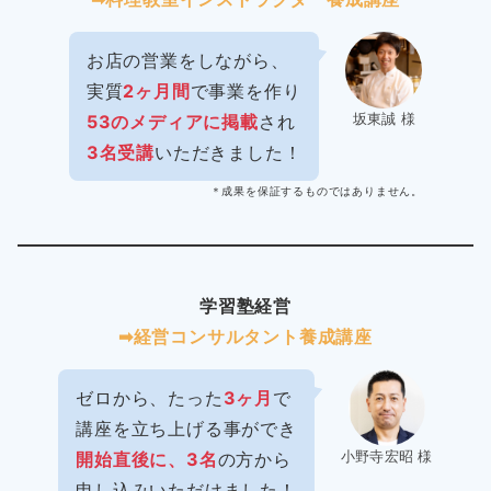
お店の営業をしながら、
実質
2ヶ月間
で事業を作り
坂東誠 様
53のメディアに掲載
され
3名受講
いただきました！
＊成果を保証するものではありません。
学習塾経営
➡︎経営コンサルタント養成講座
ゼロから、たった
3ヶ月
で
講座を立ち上げる事ができ
小野寺宏昭 様
開始直後に、3名
の方から
申し込みいただけました！