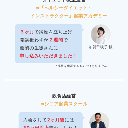
➡︎『ヘルシーダイエット・
インストラクター』起業アカデミー
３ヶ月
で講座を立ち上げ
開講後わずか
２週間
で
加賀千映子 様
最初の生徒さんに
申し込みいただきました！
＊成果を保証するものではありません。
飲食店経営
➡︎シニア起業スクール
入会をして
2ヶ月後
には
30万円以上
売れました！