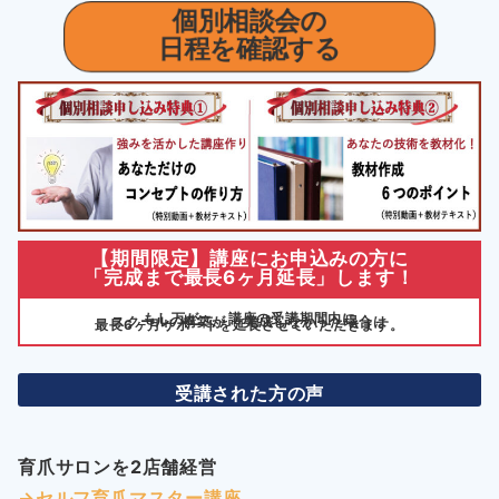
個別相談
会の
日程を確認する
【期間限定】講座にお申込みの方に
「完成まで最長6ヶ月延長」します！
もし万が一、講座の受講期間内に
スクールの構築が 完成しなかった場合は
最長6ヶ月サポートを延長させていただきます。
受講された方の声
育爪サロンを2店舗経営
→セルフ育爪マスター講座