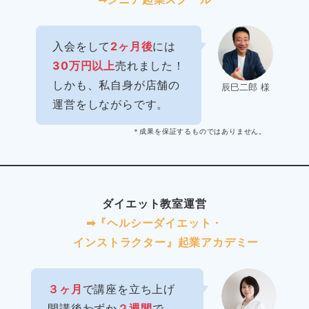
入会をして
2ヶ月後
には
30万円以上
売れました！
しかも、私自身が店舗の
辰巳二郎 様
運営をしながらです。
＊成果を保証するものではありません。
ダイエット教室運営
➡︎『ヘルシーダイエット・
インストラクター』起業アカデミー
３ヶ月
で講座を立ち上げ
開講後わずか
２週間
で