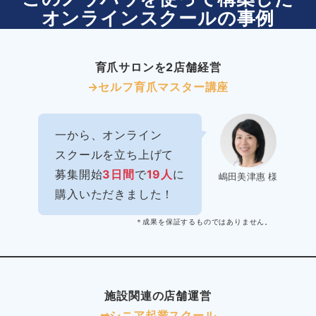
オンラインスクールの事例
育爪サロンを2店舗経営
→セルフ育爪マスター講座
一から、オンライン
スクールを立ち上げて
募集開始
3日間
で
19人
に
嶋田美津惠 様
購入いただきました！
＊成果を保証するものではありません。
施設関連の店舗運営
➡︎シニア起業スクール