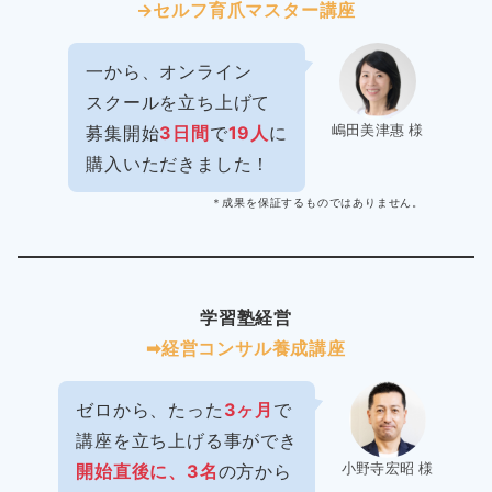
→セルフ育爪マスター講座
一から、オンライン
スクールを立ち上げて
嶋田美津惠 様
募集開始
3日間
で
19人
に
購入いただきました！
＊成果を保証するものではありません。
学習塾経営
➡︎経営コンサル養成講座
ゼロから、たった
3ヶ月
で
講座を立ち上げる事ができ
小野寺宏昭 様
開始直後に、3名
の方から