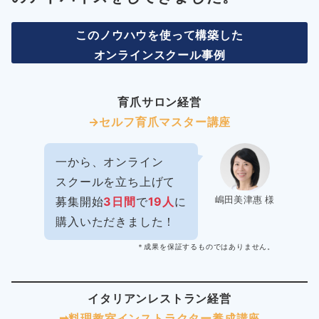
このノウハウを使って構築した
オンラインスクール事例
育爪サロン経営
→セルフ育爪マスター講座
一から、オンライン
スクールを立ち上げて
嶋田美津惠 様
募集開始
3日間
で
19人
に
購入いただきました！
＊成果を保証するものではありません。
イタリアンレストラン経営
➡︎料理教室インストラクター
養成講座