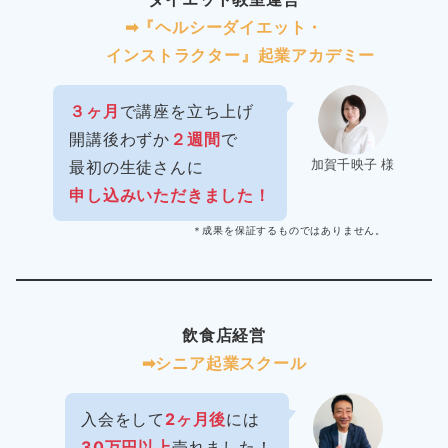
➡︎『ヘルシーダイエット・
インストラクター』起業アカデミー
３ヶ月
で講座を立ち上げ
開講後わずか
２週間
で
加賀千映子 様
最初の生徒さんに
申し込みいただきました！
＊成果を保証するものではありません。
飲食店経営
➡︎シニア起業スクール
入会をして
2ヶ月後
には
30万円以上
売れました！