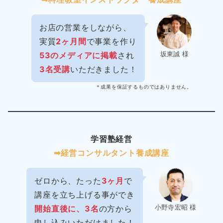
お店の営業をしながら、
実質
2ヶ月間
で事業を作り
坂東誠 様
53のメディアに掲載
され
3名受講
いただきました！
＊成果を保証するものではありません。
学習塾経営
➡︎経営コンサルタント養成講座
ゼロから、たった
3ヶ月
で
講座を立ち上げる事ができ
小野寺宏昭 様
開始直後に、3名
の方から
申し込みいただけました！