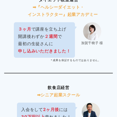
➡︎『ヘルシーダイエット・
インストラクター』起業アカデミー
３ヶ月
で講座を立ち上げ
開講後わずか
２週間
で
加賀千映子 様
最初の生徒さんに
申し込みいただきました！
＊成果を保証するものではありません。
飲食店経営
➡︎シニア起業スクール
入会をして
2ヶ月後
には
30万円以上
売れました！