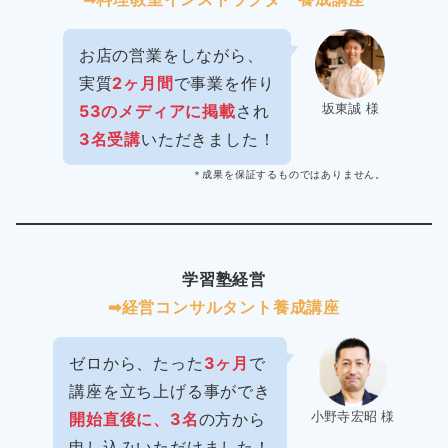
お店の営業をしながら、
実質
2ヶ月間
で事業を作り
坂東誠 様
53のメディアに掲載
され
3名受講
いただきました！
＊成果を保証するものではありません。
学習塾経営
➡︎経営コンサルタント養成講座
ゼロから、たった
3ヶ月
で
講座を立ち上げる事ができ
小野寺宏昭 様
開始直後に、3名
の方から
申し込みいただけました！