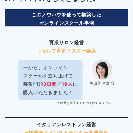
このノウハウを使って構築した
オンラインスクール事例
育爪サロン経営
→セルフ育爪マスター講座
一から、オンライン
スクールを立ち上げて
嶋田美津惠 様
募集開始
3日間
で
19人
に
購入いただきました！
＊成果を保証するものではありません。
イタリアンレストラン経営
➡︎料理教室インストラクター
養成講座