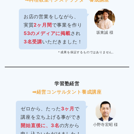
お店の営業をしながら、
実質
2ヶ月間
で事業を作り
坂東誠 様
53のメディアに掲載
され
3名受講
いただきました！
＊成果を保証するものではありません。
学習塾経営
➡︎経営コンサルタント養成講座
ゼロから、たった
3ヶ月
で
講座を立ち上げる事ができ
小野寺宏昭 様
開始直後に、3名
の方から
申し込みいただけました！