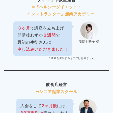
➡︎『ヘルシーダイエット・
インストラクター』起業アカデミー
３ヶ月
で講座を立ち上げ
開講後わずか
２週間
で
加賀千映子 様
最初の生徒さんに
申し込みいただきました！
＊成果を保証するものではありません。
飲食店経営
➡︎シニア起業スクール
入会をして
2ヶ月後
には
30万円以上
売れました！