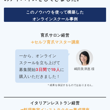
このノウハウを使って構築した
オンラインスクール事例
育爪サロン経営
→セルフ育爪マスター講座
一から、オンライン
スクールを立ち上げて
嶋田美津惠 様
募集開始
3日間
で
19人
に
購入いただきました！
＊成果を保証するものではありません。
イタリアンレストラン経営
➡︎料理教室インストラクター
養成講座