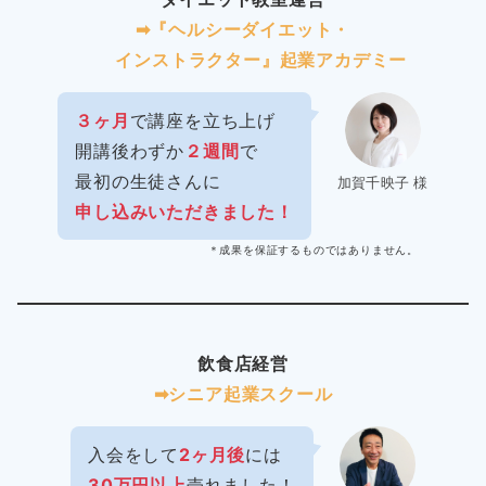
➡︎『ヘルシーダイエット・
インストラクター』起業アカデミー
３ヶ月
で講座を立ち上げ
開講後わずか
２週間
で
最初の生徒さんに
加賀千映子 様
申し込みいただきました！
＊成果を保証するものではありません。
飲食店経営
➡︎シニア起業スクール
入会をして
2ヶ月後
には
30万円以上
売れました！