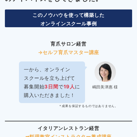
このノウハウを使って構築した
オンラインスクール事例
育爪サロン経営
→セルフ育爪マスター講座
一から、オンライン
スクールを立ち上げて
募集開始
3日間
で
19人
に
嶋田美津惠 様
購入いただきました！
＊成果を保証するものではありません。
イタリアンレストラン経営
➡︎料理教室インストラクター
養成講座