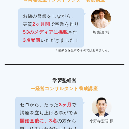
お店の営業をしながら、
実質
2ヶ月間
で事業を作り
53のメディアに掲載
され
坂東誠 様
3名受講
いただきました！
＊成果を保証するものではありません。
学習塾経営
➡︎経営コンサルタント養成講座
ゼロから、たった
3ヶ月
で
講座を立ち上げる事ができ
開始直後に、3名
の方から
小野寺宏昭 様
申し込みいただけました！