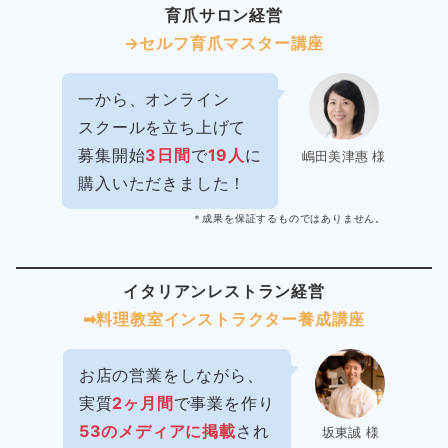
育爪サロン経営
→セルフ育爪マスター講座
一から、オンライン
スクールを立ち上げて
募集開始
3日間
で
19人
に
嶋田美津惠 様
購入いただきました！
＊成果を保証するものではありません。
イタリアンレストラン経営
➡︎料理教室インストラクター
養成講座
お店の営業をしながら、
実質
2ヶ月間
で事業を作り
53のメディアに掲載
され
坂東誠 様