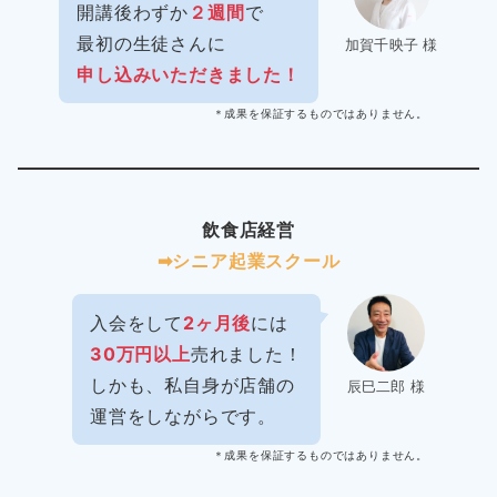
開講後わずか
２週間
で
最初の生徒さんに
加賀千映子 様
申し込みいただきました！
＊成果を保証するものではありません。
飲食店経営
➡︎シニア起業スクール
入会をして
2ヶ月後
には
30万円以上
売れました！
しかも、私自身が店舗の
辰巳二郎 様
運営をしながらです。
＊成果を保証するものではありません。