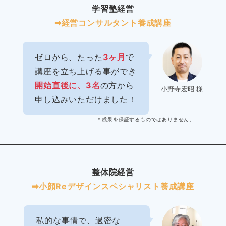
学習塾経営
➡︎経営コンサルタント養成講座
ゼロから、たった
3ヶ月
で
講座を立ち上げる事ができ
開始直後に、3名
の方から
小野寺宏昭 様
申し込みいただけました！
＊成果を保証するものではありません。
整体院経営
➡︎小顔Reデザインスペシャリスト養成講座
私的な事情で、過密な