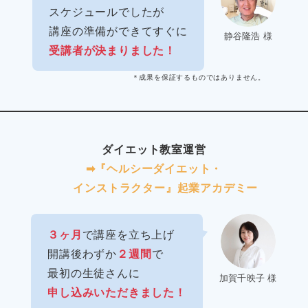
スケジュールでしたが
講座の準備ができてすぐに
静谷隆浩 様
受講者が決まりました！
＊成果を保証するものではありません。
ダイエット教室運営
➡︎『ヘルシーダイエット・
インストラクター』起業アカデミー
３ヶ月
で講座を立ち上げ
開講後わずか
２週間
で
最初の生徒さんに
加賀千映子 様
申し込みいただきました！