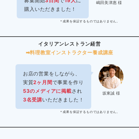
募集開始
3日間
で
19人
に
嶋田美津惠 様
購入いただきました！
＊成果を保証するものではありません。
イタリアンレストラン経営
➡︎料理教室インストラクター
養成講座
お店の営業をしながら、
実質
2ヶ月間
で事業を作り
53のメディアに掲載
され
坂東誠 様
3名受講
いただきました！
＊成果を保証するものではありません。