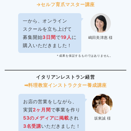
→セルフ育爪マスター講座
一から、オンライン
スクールを立ち上げて
募集開始
3日間
で
19人
に
嶋田美津惠 様
購入いただきました！
＊成果を保証するものではありません。
イタリアンレストラン経営
➡︎料理教室インストラクター
養成講座
お店の営業をしながら、
実質
2ヶ月間
で事業を作り
53のメディアに掲載
され
坂東誠 様
3名受講
いただきました！