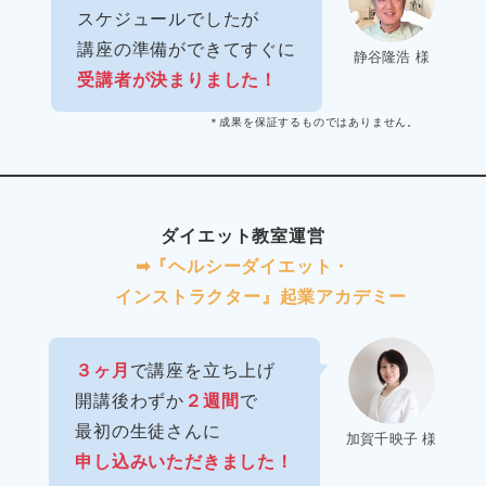
スケジュールでしたが
講座の準備ができてすぐに
静谷隆浩 様
受講者が決まりました！
＊成果を保証するものではありません。
ダイエット教室運営
➡︎『ヘルシーダイエット・
インストラクター』起業アカデミー
３ヶ月
で講座を立ち上げ
開講後わずか
２週間
で
最初の生徒さんに
加賀千映子 様
申し込みいただきました！