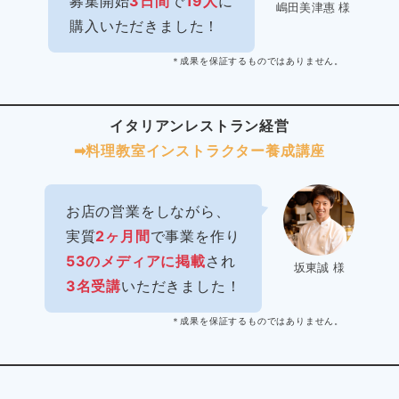
募集開始
3日間
で
19人
に
嶋田美津惠 様
購入いただきました！
＊成果を保証するものではありません。
イタリアンレストラン経営
➡︎料理教室インストラクター
養成講座
お店の営業をしながら、
実質
2ヶ月間
で事業を作り
53のメディアに掲載
され
坂東誠 様
3名受講
いただきました！
＊成果を保証するものではありません。