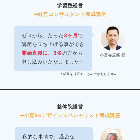
学習塾経営
➡︎経営コンサルタント養成講座
ゼロから、たった
3ヶ月
で
講座を立ち上げる事ができ
開始直後に、3名
の方から
小野寺宏昭 様
申し込みいただけました！
＊成果を保証するものではありません。
整体院経営
➡︎小顔Reデザインスペシャリスト養成講座
私的な事情で、過密な