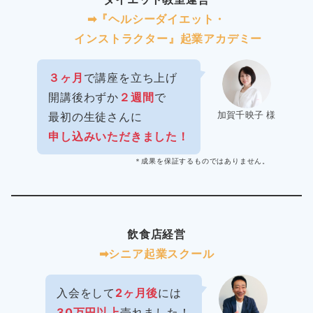
➡︎『ヘルシーダイエット・
インストラクター』起業アカデミー
３ヶ月
で講座を立ち上げ
開講後わずか
２週間
で
加賀千映子 様
最初の生徒さんに
申し込みいただきました！
＊成果を保証するものではありません。
飲食店経営
➡︎シニア起業スクール
入会をして
2ヶ月後
には
30万円以上
売れました！