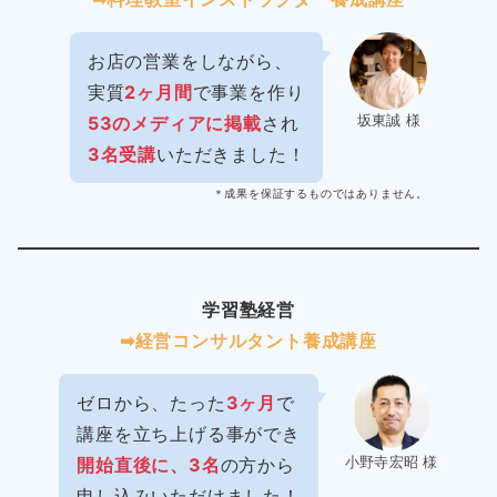
お店の営業をしながら、
実質
2ヶ月間
で事業を作り
坂東誠 様
53のメディアに掲載
され
3名受講
いただきました！
＊成果を保証するものではありません。
学習塾経営
➡︎経営コンサルタント養成講座
ゼロから、たった
3ヶ月
で
講座を立ち上げる事ができ
小野寺宏昭 様
開始直後に、3名
の方から
申し込みいただけました！