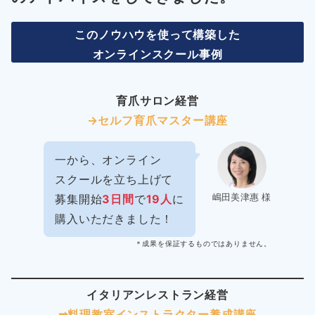
このノウハウを使って構築した
オンラインスクール事例
育爪サロン経営
→セルフ育爪マスター講座
一から、オンライン
スクールを立ち上げて
嶋田美津惠 様
募集開始
3日間
で
19人
に
購入いただきました！
＊成果を保証するものではありません。
イタリアンレストラン経営
➡︎料理教室インストラクター
養成講座