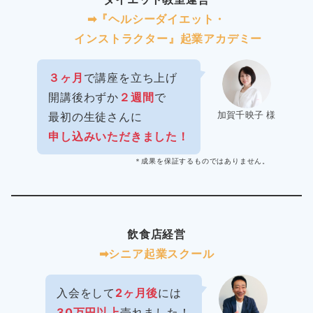
➡︎『ヘルシーダイエット・
インストラクター』起業アカデミー
３ヶ月
で講座を立ち上げ
開講後わずか
２週間
で
加賀千映子 様
最初の生徒さんに
申し込みいただきました！
＊成果を保証するものではありません。
飲食店経営
➡︎シニア起業スクール
入会をして
2ヶ月後
には
30万円以上
売れました！