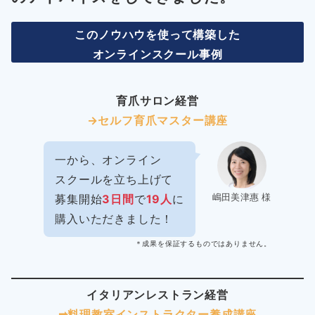
このノウハウを使って構築した
オンラインスクール事例
育爪サロン経営
→セルフ育爪マスター講座
一から、オンライン
スクールを立ち上げて
嶋田美津惠 様
募集開始
3日間
で
19人
に
購入いただきました！
＊成果を保証するものではありません。
イタリアンレストラン経営
➡︎料理教室インストラクター
養成講座