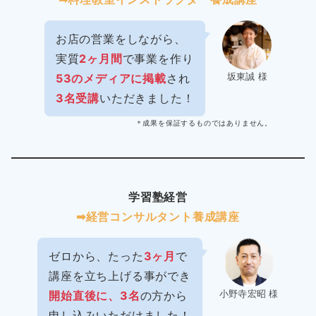
お店の営業をしながら、
実質
2ヶ月間
で事業を作り
坂東誠 様
53のメディアに掲載
され
3名受講
いただきました！
＊成果を保証するものではありません。
学習塾経営
➡︎経営コンサルタント養成講座
ゼロから、たった
3ヶ月
で
講座を立ち上げる事ができ
小野寺宏昭 様
開始直後に、3名
の方から
申し込みいただけました！