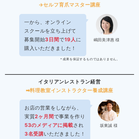
→セルフ育爪マスター講座
一から、オンライン
スクールを立ち上げて
募集開始
3日間
で
19人
に
嶋田美津惠 様
購入いただきました！
＊成果を保証するものではありません。
イタリアンレストラン経営
➡︎料理教室インストラクター
養成講座
お店の営業をしながら、
実質
2ヶ月間
で事業を作り
53のメディアに掲載
され
坂東誠 様
3名受講
いただきました！