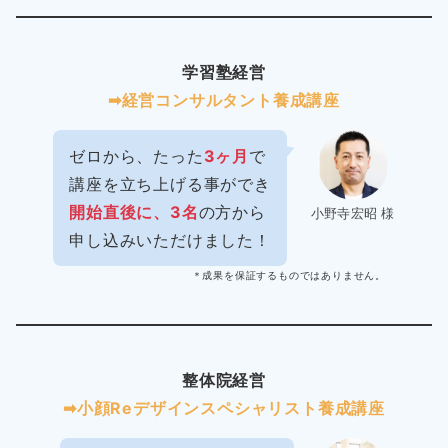
学習塾経営
➡︎経営コンサルタント養成講座
ゼロから、たった
3ヶ月
で
講座を立ち上げる事ができ
開始直後に、3名
の方から
小野寺宏昭 様
申し込みいただけました！
＊成果を保証するものではありません。
整体院経営
➡︎小顔Reデザインスペシャリスト養成講座