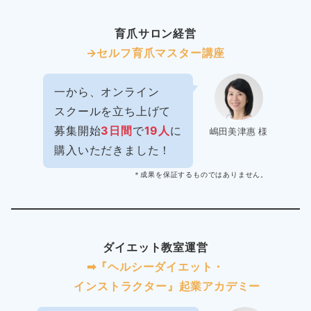
育爪サロン経営
→セルフ育爪マスター講座
一から、オンライン
スクールを立ち上げて
募集開始
3日間
で
19人
に
嶋田美津惠 様
購入いただきました！
＊成果を保証するものではありません。
ダイエット教室運営
➡︎『ヘルシーダイエット・
インストラクター』起業アカデミー