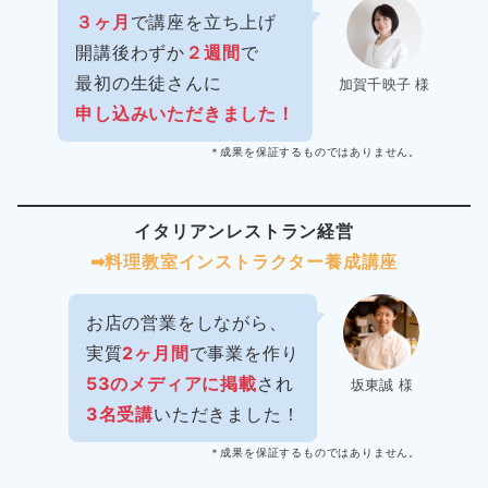
３ヶ月
で講座を立ち上げ
開講後わずか
２週間
で
最初の生徒さんに
加賀千映子 様
申し込みいただきました！
＊成果を保証するものではありません。
イタリアンレストラン経営
➡︎料理教室インストラクター
養成講座
お店の営業をしながら、
実質
2ヶ月間
で事業を作り
53のメディアに掲載
され
坂東誠 様
3名受講
いただきました！
＊成果を保証するものではありません。