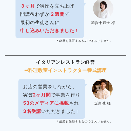
３ヶ月
で講座を立ち上げ
開講後わずか
２週間
で
最初の生徒さんに
加賀千映子 様
申し込みいただきました！
＊成果を保証するものではありません。
イタリアンレストラン経営
➡︎料理教室インストラクター
養成講座
お店の営業をしながら、
実質
2ヶ月間
で事業を作り
53のメディアに掲載
され
坂東誠 様
3名受講
いただきました！
＊成果を保証するものではありません。