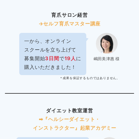
育爪サロン経営
→セルフ育爪マスター講座
一から、オンライン
スクールを立ち上げて
募集開始
3日間
で
19人
に
嶋田美津惠 様
購入いただきました！
＊成果を保証するものではありません。
ダイエット教室運営
➡︎『ヘルシーダイエット・
インストラクター』起業アカデミー