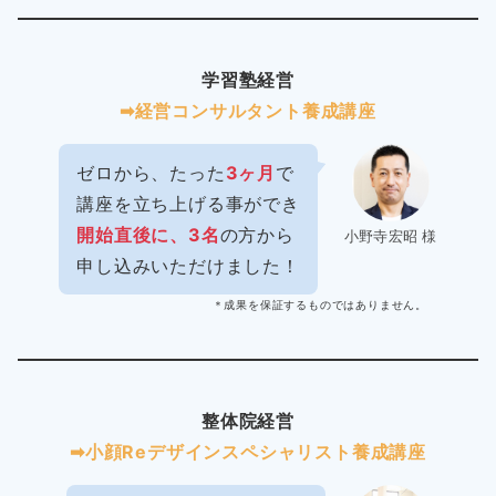
学習塾経営
➡︎経営コンサルタント養成講座
ゼロから、たった
3ヶ月
で
講座を立ち上げる事ができ
開始直後に、3名
の方から
小野寺宏昭 様
申し込みいただけました！
＊成果を保証するものではありません。
整体院経営
➡︎小顔Reデザインスペシャリスト養成講座