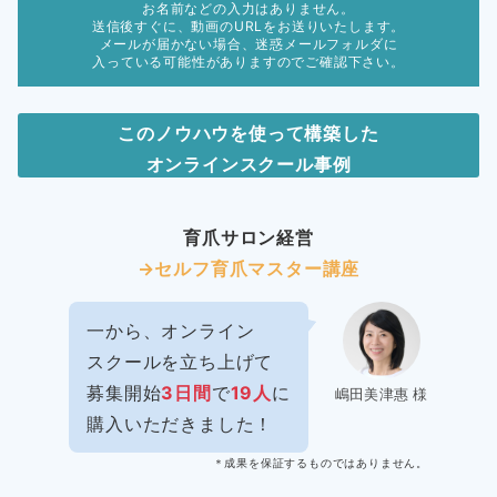
お名前などの入力はありません。
送信後すぐに、動画のURLをお送りいたします。
メールが届かない場合、迷惑メールフォルダに
入っている可能性がありますのでご確認下さい。
このノウハウを使って構築した
オンラインスクール事例
育爪サロン経営
→セルフ育爪マスター講座
一から、オンライン
スクールを立ち上げて
募集開始
3日間
で
19人
に
嶋田美津惠 様
購入いただきました！
＊成果を保証するものではありません。