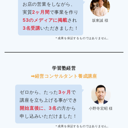
お店の営業をしながら、
実質
2ヶ月間
で事業を作り
53のメディアに掲載
され
坂東誠 様
3名受講
いただきました！
＊成果を保証するものではありません。
学習塾経営
➡︎経営コンサルタント養成講座
ゼロから、たった
3ヶ月
で
講座を立ち上げる事ができ
開始直後に、3名
の方から
小野寺宏昭 様
申し込みいただけました！
＊成果を保証するものではありません。