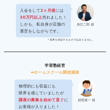
入会をして
2ヶ月後
には
30万円以上
売れました！
しかも、私自身が店舗の
辰巳二郎 様
運営をしながらです。
＊成果を保証するものではありません。
学習塾経営
➡︎ホームスクール開校講座
物理的にも収益にも
限界を感じていましたが
講座の募集を始めて直ぐ
に
財部真一 様
お客様が入りました！