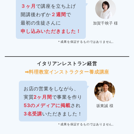
３ヶ月
で講座を立ち上げ
開講後わずか
２週間
で
最初の生徒さんに
加賀千映子 様
申し込みいただきました！
＊成果を保証するものではありません。
イタリアンレストラン経営
➡︎料理教室インストラクター
養成講座
お店の営業をしながら、
実質
2ヶ月間
で事業を作り
53のメディアに掲載
され
坂東誠 様
3名受講
いただきました！
＊成果を保証するものではありません。