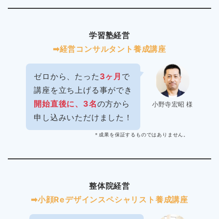
学習塾経営
➡︎経営コンサルタント養成講座
ゼロから、たった
3ヶ月
で
講座を立ち上げる事ができ
開始直後に、3名
の方から
小野寺宏昭 様
申し込みいただけました！
＊成果を保証するものではありません。
整体院経営
➡︎小顔Reデザインスペシャリスト養成講座