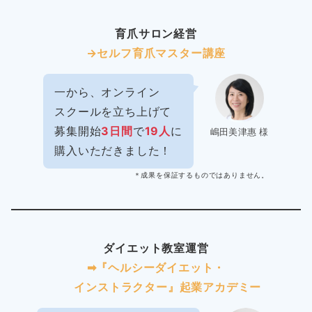
育爪サロン経営
→セルフ育爪マスター講座
一から、オンライン
スクールを立ち上げて
募集開始
3日間
で
19人
に
嶋田美津惠 様
購入いただきました！
＊成果を保証するものではありません。
ダイエット教室運営
➡︎『ヘルシーダイエット・
インストラクター』起業アカデミー