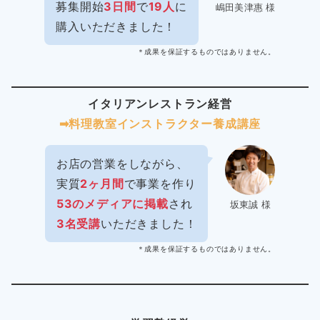
募集開始
3日間
で
19人
に
嶋田美津惠 様
購入いただきました！
＊成果を保証するものではありません。
イタリアンレストラン経営
➡︎料理教室インストラクター
養成講座
お店の営業をしながら、
実質
2ヶ月間
で事業を作り
53のメディアに掲載
され
坂東誠 様
3名受講
いただきました！
＊成果を保証するものではありません。