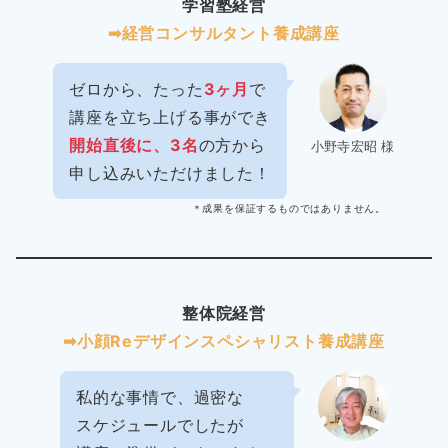
学習塾経営
➡︎経営コンサルタント養成講座
ゼロから、たった
3ヶ月
で
講座を立ち上げる事ができ
開始直後に、3名
の方から
小野寺宏昭 様
申し込みいただけました！
＊成果を保証するものではありません。
整体院経営
➡︎小顔Reデザインスペシャリスト養成講座
私的な事情で、過密な
スケジュールでしたが