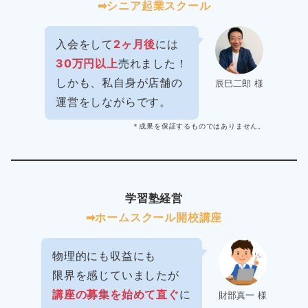
➡︎シニア起業スクール
入会をして
2ヶ月後
には
30万円以上
売れました！
しかも、私自身が店舗の
辰巳二郎 様
運営をしながらです。
＊成果を保証するものではありません。
学習塾経営
➡︎ホームスクール開校講座
物理的にも収益にも
限界を感じていましたが
講座の募集を始めて直ぐ
に
財部真一 様