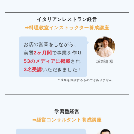
イタリアンレストラン経営
➡︎料理教室インストラクター
養成講座
お店の営業をしながら、
実質
2ヶ月間
で事業を作り
53のメディアに掲載
され
坂東誠 様
3名受講
いただきました！
＊成果を保証するものではありません。
学習塾経営
➡︎経営コンサルタント養成講座