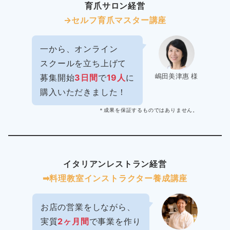
育爪サロン経営
→セルフ育爪マスター講座
一から、オンライン
スクールを立ち上げて
嶋田美津惠 様
募集開始
3日間
で
19人
に
購入いただきました！
＊成果を保証するものではありません。
イタリアンレストラン経営
➡︎料理教室インストラクター
養成講座
お店の営業をしながら、
実質
2ヶ月間
で事業を作り