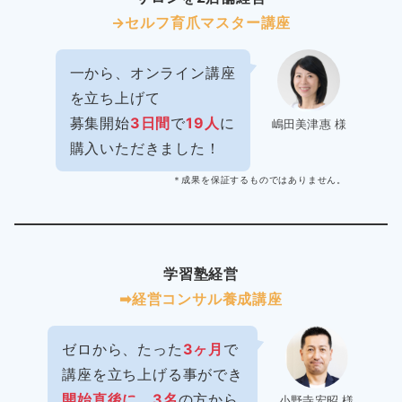
→セルフ育爪マスター講座
一から、オンライン講座
を立ち上げて
募集開始
3日間
で
19人
に
嶋田美津惠 様
購入いただきました！
＊成果を保証するものではありません。
学習塾経営
➡︎経営コンサル養成講座
ゼロから、たった
3ヶ月
で
講座を立ち上げる事ができ
開始直後に、3名
の方から
小野寺宏昭 様